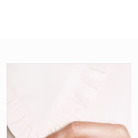
58
95
080 ₽
040 ₽
–
–
76
108
450 ₽
960 ₽