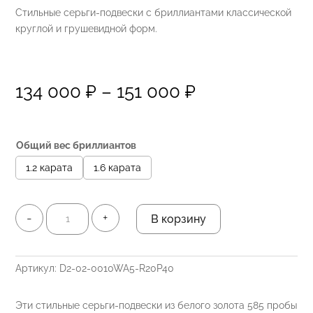
Стильные серьги-подвески с бриллиантами классической
круглой и грушевидной форм.
Диапазон
134 000
₽
–
151 000
₽
цен:
134
000 ₽
Общий вес бриллиантов
–
151
1.2 карата
1.6 карата
000 ₽
Количество
-
+
В корзину
товара
Серьги-
подвески
Артикул:
D2-02-0010WA5-R20P40
Pear
&
Эти стильные серьги-подвески из белого золота 585 пробы
Round