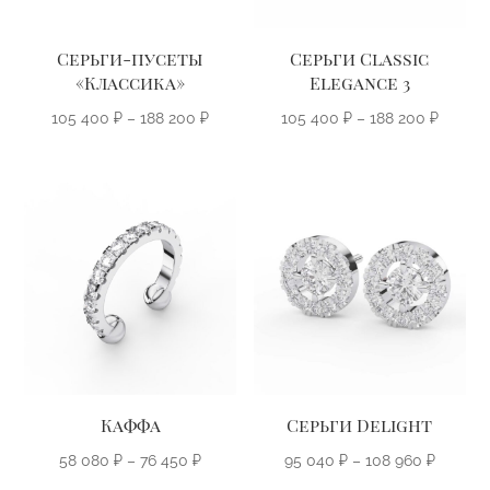
Серьги Classic
Серьги-пусеты
Elegance 3
«Классика»
Диапаз
Диапазон
105 400
₽
–
188 200
₽
105 400
₽
–
188 200
₽
цен:
цен:
105
105
400 ₽
400 ₽
–
–
188
188
200 ₽
200 ₽
Каффа
Серьги Delight
Диапазон
Диапаз
58 080
₽
–
76 450
₽
95 040
₽
–
108 960
₽
цен:
цен: