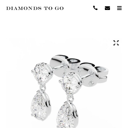



Каталог
Про бриллианты
О нас
Контакты